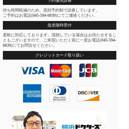
予約優先診療
待ち時間軽減のため、原則予約制で診療しています。
ご予約はお電話(
045-594-6839
)にてご連絡ください。
急患随時受付
柔軟に対応しております。混雑している場合はお待たせするこ
ともございますので、ご来院いただく前に一度お電話(
045-594-
6839
)にてお問合せください。
クレジットカード取り扱い