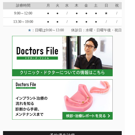
診療時間
月
火
水
木
金
土
日
祝
9:00～12:00
●
●
/
●
●
●
★
/
13:30～19:00
●
●
/
●
●
●
/
/
★
：日曜は9:00～13:00 休診日：水曜・日曜午後・祝日